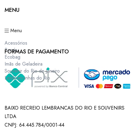
MENU
Menu
Acessórios
Bonés
FORMAS DE PAGAMENTO
Ecobag
Imãs de Geladeira
Souvenir do Rio de Janeiro
Lembrancinhas do Rio
BAIXO RECREIO LEMBRANCAS DO RIO E SOUVENIRS
LTDA
CNPJ: 64.445.784/0001-44