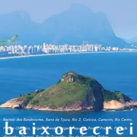
Recreio dos Bandeirantes, Barra da Tijuca, Rio 2, Curicica, Camorim, Rio Centro,
Parque Olímpico, Vargem Grande, Vargem Pequena, Pontal, Prainha, Praia da
Macumba, Grumari, Barra de Guaratiba, Ilha de Guaratiba, Piabas.