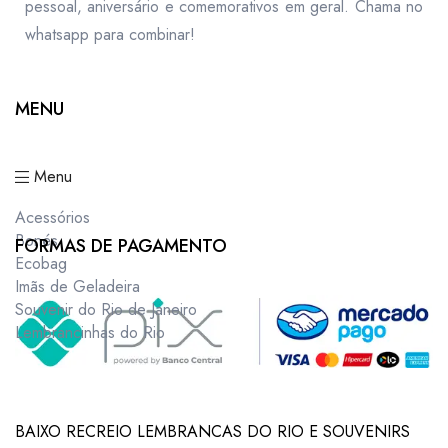
pessoal, aniversário e comemorativos em geral. Chama no
whatsapp para combinar!
MENU
Menu
Acessórios
Bonés
FORMAS DE PAGAMENTO
Ecobag
Imãs de Geladeira
Souvenir do Rio de Janeiro
Lembrancinhas do Rio
BAIXO RECREIO LEMBRANCAS DO RIO E SOUVENIRS