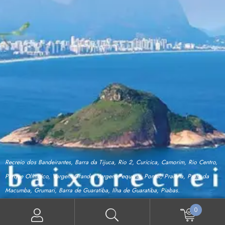
Recreio dos Bandeirantes, Barra da Tijuca, Rio 2, Curicica, Camorim, Rio Centro,
Parque Olímpico, Vargem Grande, Vargem Pequena, Pontal, Prainha, Praia da
Macumba, Grumari, Barra de Guaratiba, Ilha de Guaratiba, Piabas.
0