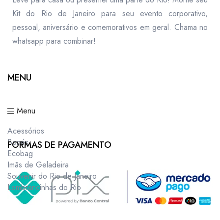
Kit do Rio de Janeiro para seu evento corporativo,
pessoal, aniversário e comemorativos em geral. Chama no
whatsapp para combinar!
MENU
Menu
Acessórios
Bonés
FORMAS DE PAGAMENTO
Ecobag
Imãs de Geladeira
Souvenir do Rio de Janeiro
Lembrancinhas do Rio