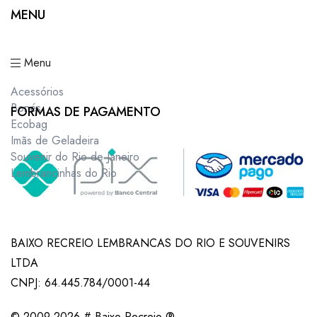
MENU
Menu
Acessórios
Bonés
FORMAS DE PAGAMENTO
Ecobag
Imãs de Geladeira
Souvenir do Rio de Janeiro
Lembrancinhas do Rio
BAIXO RECREIO LEMBRANCAS DO RIO E SOUVENIRS
LTDA
CNPJ: 64.445.784/0001-44
© 2009-2026 # Baixo Recreio ®