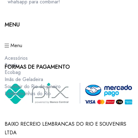
whatsapp para combinar!
MENU
Menu
Acessórios
Bonés
FORMAS DE PAGAMENTO
Ecobag
Imãs de Geladeira
Souvenir do Rio de Janeiro
Lembrancinhas do Rio
BAIXO RECREIO LEMBRANCAS DO RIO E SOUVENIRS
LTDA