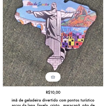
R$
10,00
imã de geladeira divertido com pontos turístico
arcos da lapa, favela, cristo , maracanã, pão de