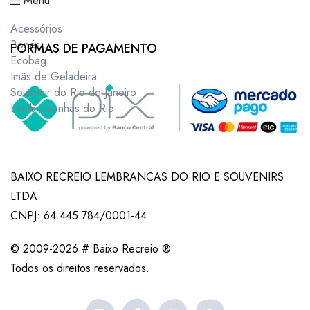
Menu
Acessórios
Bonés
FORMAS DE PAGAMENTO
Ecobag
Imãs de Geladeira
Souvenir do Rio de Janeiro
Lembrancinhas do Rio
BAIXO RECREIO LEMBRANCAS DO RIO E SOUVENIRS
LTDA
CNPJ: 64.445.784/0001-44
© 2009-2026 # Baixo Recreio ®
Todos os direitos reservados.