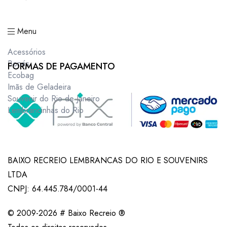
Menu
Acessórios
Bonés
FORMAS DE PAGAMENTO
Ecobag
Imãs de Geladeira
Souvenir do Rio de Janeiro
Lembrancinhas do Rio
BAIXO RECREIO LEMBRANCAS DO RIO E SOUVENIRS
LTDA
CNPJ: 64.445.784/0001-44
© 2009-2026 # Baixo Recreio ®