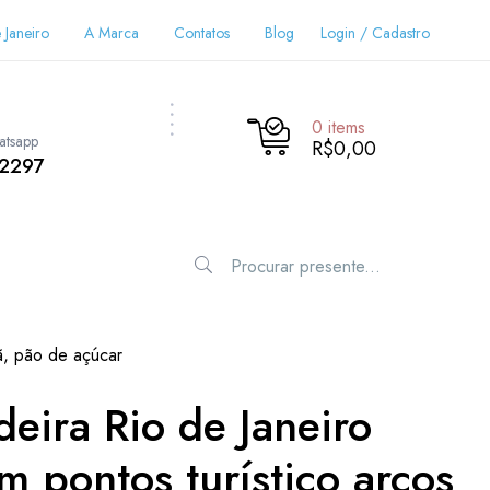
 Janeiro
A Marca
Contatos
Blog
Login / Cadastro
0
items
atsapp
R$0,00
-2297
nã, pão de açúcar
deira Rio de Janeiro
m pontos turístico arcos