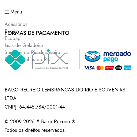
Menu
Acessórios
Bonés
FORMAS DE PAGAMENTO
Ecobag
Imãs de Geladeira
Souvenir do Rio de Janeiro
Lembrancinhas do Rio
BAIXO RECREIO LEMBRANCAS DO RIO E SOUVENIRS
LTDA
CNPJ: 64.445.784/0001-44
© 2009-2026 # Baixo Recreio ®
Todos os direitos reservados.