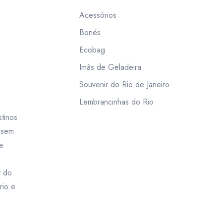
Acessórios
Bonés
Ecobag
Imãs de Geladeira
Souvenir do Rio de Janeiro
Lembrancinhas do Rio
tinos
m sem
a
t do
rio e