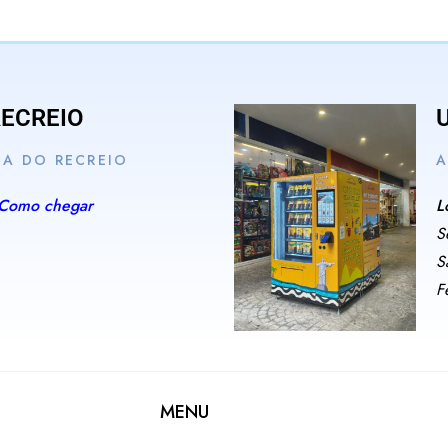
RECREIO
IA DO RECREIO
A
Como chegar
L
S
S
F
MENU