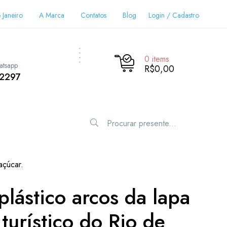
 Janeiro
A Marca
Contatos
Blog
Login / Cadastro
0
items
atsapp
R$0,00
-2297
açúcar.
plástico arcos da lapa
turístico do Rio de