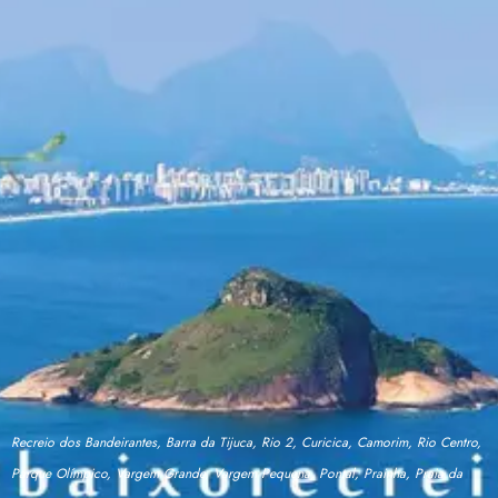
Recreio dos Bandeirantes, Barra da Tijuca, Rio 2, Curicica, Camorim, Rio Centro,
Parque Olímpico, Vargem Grande, Vargem Pequena, Pontal, Prainha, Praia da