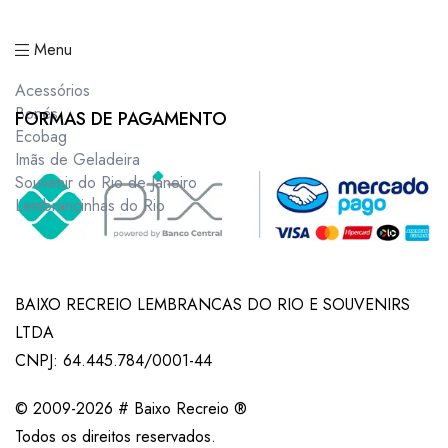
Menu
Acessórios
Bonés
FORMAS DE PAGAMENTO
Ecobag
Imãs de Geladeira
Souvenir do Rio de Janeiro
Lembrancinhas do Rio
BAIXO RECREIO LEMBRANCAS DO RIO E SOUVENIRS
LTDA
CNPJ: 64.445.784/0001-44
© 2009-2026 # Baixo Recreio ®
Todos os direitos reservados.