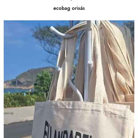
ecobag orixás