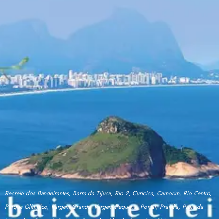
Recreio dos Bandeirantes, Barra da Tijuca, Rio 2, Curicica, Camorim, Rio Centro,
Parque Olímpico, Vargem Grande, Vargem Pequena, Pontal, Prainha, Praia da