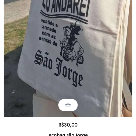
R$
30,00
ecobag são jorge