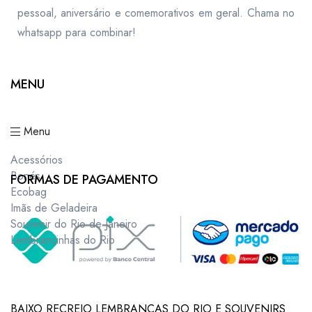
pessoal, aniversário e comemorativos em geral. Chama no
whatsapp para combinar!
MENU
Menu
Acessórios
Bonés
FORMAS DE PAGAMENTO
Ecobag
Imãs de Geladeira
Souvenir do Rio de Janeiro
Lembrancinhas do Rio
BAIXO RECREIO LEMBRANCAS DO RIO E SOUVENIRS