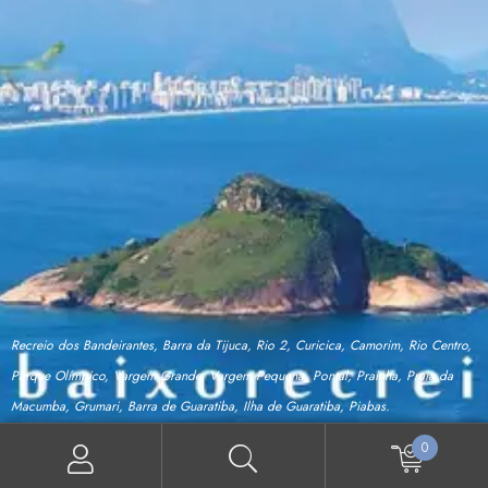
Recreio dos Bandeirantes, Barra da Tijuca, Rio 2, Curicica, Camorim, Rio Centro,
Parque Olímpico, Vargem Grande, Vargem Pequena, Pontal, Prainha, Praia da
Macumba, Grumari, Barra de Guaratiba, Ilha de Guaratiba, Piabas.
0