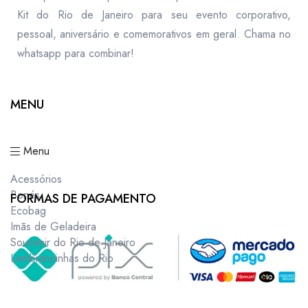
Kit do Rio de Janeiro para seu evento corporativo,
pessoal, aniversário e comemorativos em geral. Chama no
whatsapp para combinar!
MENU
Menu
Acessórios
Bonés
FORMAS DE PAGAMENTO
Ecobag
Imãs de Geladeira
Souvenir do Rio de Janeiro
Lembrancinhas do Rio