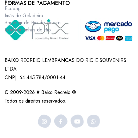
Bonés
FORMAS DE PAGAMENTO
Ecobag
Imãs de Geladeira
Souvenir do Rio de Janeiro
Lembrancinhas do Rio
BAIXO RECREIO LEMBRANCAS DO RIO E SOUVENIRS
LTDA
CNPJ: 64.445.784/0001-44
© 2009-2026 # Baixo Recreio ®
Todos os direitos reservados.