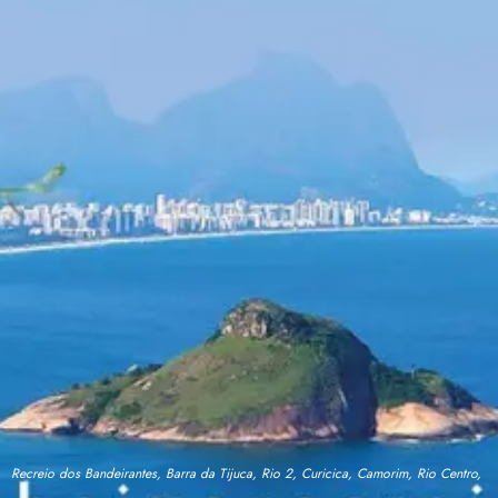
Recreio dos Bandeirantes, Barra da Tijuca, Rio 2, Curicica, Camorim, Rio Centro,