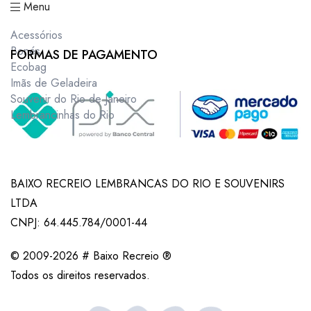
Menu
Acessórios
Bonés
FORMAS DE PAGAMENTO
Ecobag
Imãs de Geladeira
Souvenir do Rio de Janeiro
Lembrancinhas do Rio
BAIXO RECREIO LEMBRANCAS DO RIO E SOUVENIRS
LTDA
CNPJ: 64.445.784/0001-44
© 2009-2026 # Baixo Recreio ®
Todos os direitos reservados.