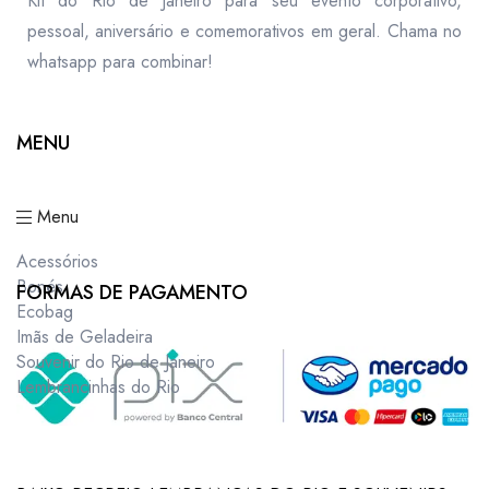
Kit do Rio de Janeiro para seu evento corporativo,
pessoal, aniversário e comemorativos em geral. Chama no
whatsapp para combinar!
MENU
Menu
Acessórios
Bonés
FORMAS DE PAGAMENTO
Ecobag
Imãs de Geladeira
Souvenir do Rio de Janeiro
Lembrancinhas do Rio