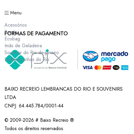
Menu
Acessórios
Bonés
FORMAS DE PAGAMENTO
Ecobag
Imãs de Geladeira
Souvenir do Rio de Janeiro
Lembrancinhas do Rio
BAIXO RECREIO LEMBRANCAS DO RIO E SOUVENIRS
LTDA
CNPJ: 64.445.784/0001-44
© 2009-2026 # Baixo Recreio ®
Todos os direitos reservados.